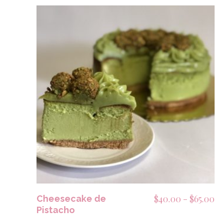
SELECCIONAR OPCIONES
R
$
40.00
-
$
65.00
Cheesecake de
Pistacho
d