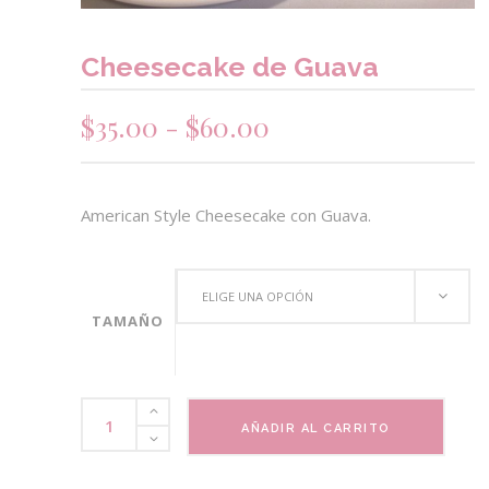
Cheesecake de Guava
Rango
$
35.00
-
$
60.00
de
precios:
desde
American Style Cheesecake con Guava.
$35.00
hasta
$60.00
ELIGE UNA OPCIÓN
TAMAÑO
Cheesecake
AÑADIR AL CARRITO
de
Guava