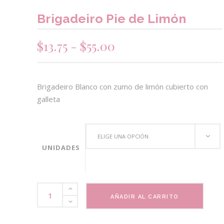
Brigadeiro Pie de Limón
Rango
$
13.75
-
$
55.00
de
precios:
desde
Brigadeiro Blanco con zumo de limón cubierto con
$13.75
galleta
hasta
$55.00
ELIGE UNA OPCIÓN
UNIDADES
Brigadeiro
AÑADIR AL CARRITO
Pie
de