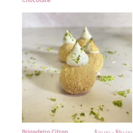
Chocolate
SELECCIONAR OPCIONES
$
20.00
-
$
80.00
Brigadeiro Citron