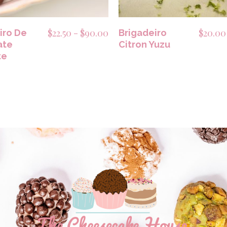
Rango
$
22.50
-
$
90.00
$
20.00
iro De
Brigadeiro
ate
de
Citron Yuzu
te
precios:
desde
$22.50
hasta
$90.00