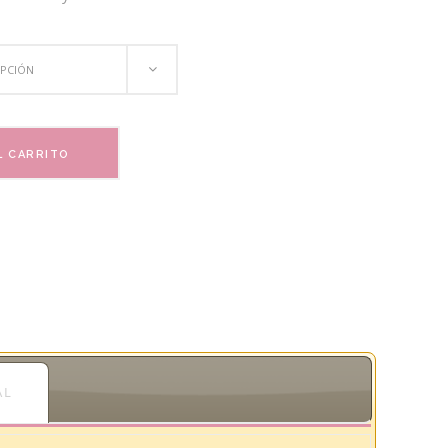
sta
00.00
OPCIÓN
L CARRITO
AL