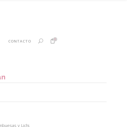
No products in the cart.
0
CONTACTO
products in the cart.
an
ango
ecios:
sde
5.00
buesas y Lichi.