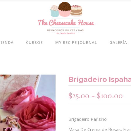
TIENDA
CURSOS
MY RECIPE JOURNAL
GALERÍA
No 
Brigadeiro Ispah
R
$
25.00
-
$
100.00
de
pr
de
Brigadeiro Parisino.
$2
Masa De Crema de Rosas, Fram