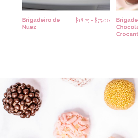
Rango
$
18.75
-
$
75.00
Brigadeiro de
Brigade
Nuez
de
Chocol
Crocan
precios:
desde
$18.75
hasta
$75.00