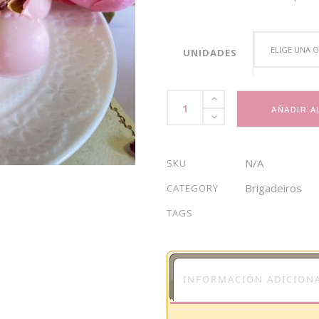
ha
$1
ELIGE UNA 
UNIDADES
Brigadeiro
AÑADIR A
Ispahan
quantity
N/A
SKU
Brigadeiros
CATEGORY
TAGS
INFORMACIÓN ADICION