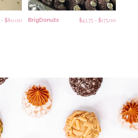
Rango
Rango
-
$
80.00
$
43.75
-
$
175.00
BrigDonuts
de
de
precios:
precios:
desde
desde
$20.00
$43.75
hasta
hasta
$80.00
$175.00