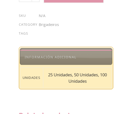
Coco
al
N/A
SKU
Citron
quantity
Brigadeiros
CATEGORY
TAGS
INFORMACIÓN ADICIONAL
25 Unidades, 50 Unidades, 100
UNIDADES
Unidades