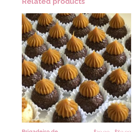
Related products
SELECCIONAR OPCIONES
$
20.00
-
$
80.00
Brigadeiro de