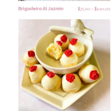
$
25.00
-
$
100.00
Brigadeiro Al Jazmin
SELECCIONAR OPCIONES