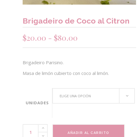
Brigadeiro de Coco al Citron
Rango
$
20.00
-
$
80.00
de
precios:
desde
Brigadeiro Parisino.
$20.00
Masa de limón cubierto con coco al limón.
hasta
$80.00
ELIGE UNA OPCIÓN
UNIDADES
Brigadeiro
AÑADIR AL CARRITO
de